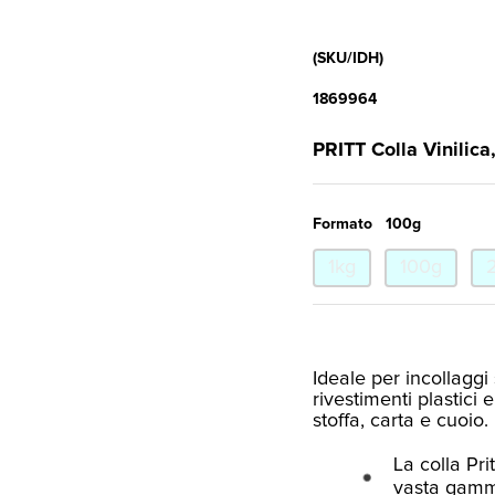
(SKU/IDH)
1869964
PRITT Colla Vinilica
Formato
100g
1kg
100g
Ideale per incollaggi 
rivestimenti plastici 
stoffa, carta e cuoio.
La colla Prit
vasta gamma