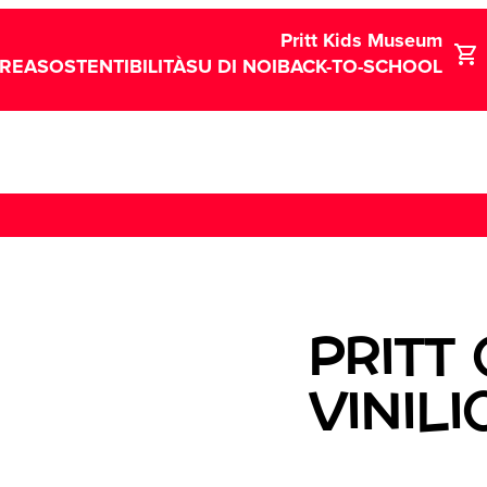
Pritt Kids Museum
CREA
SOSTENTIBILITÀ
SU DI NOI
BACK-TO-SCHOOL
PRITT
VINILI