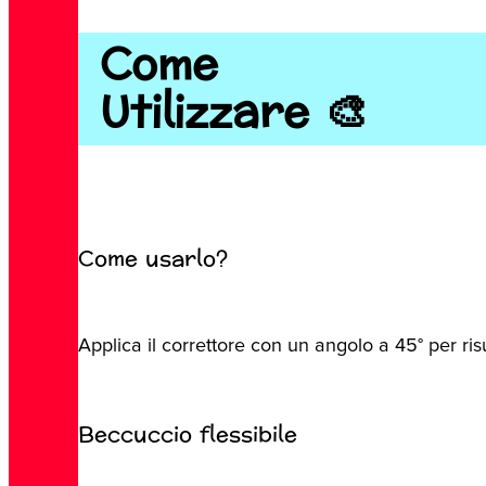
Come
Utilizzare 🎨
Come usarlo?
Applica il correttore con un angolo a 45° per risul
Beccuccio flessibile