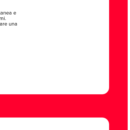
ntanea e
mi.
lare una