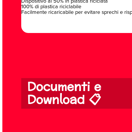
Dispositivo al 50% in plastica riciclata
100% di plastica riciclabile
Facilmente ricaricabile per evitare sprechi e ri
Documenti e
Download 📋