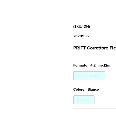
(SKU/IDH)
2679535
PRITT Correttore Fl
Formato
4,2mmx12m
4,2mmx12m
Colore
Bianco
Bianco