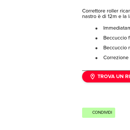
Correttore roller ric
nastro è di 12m e la
Immediatame
Beccuccio f
Beccuccio r
Correzione 
TROVA UN R
CONDIVIDI