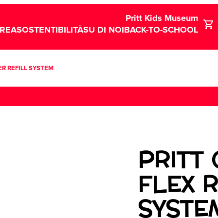
Pritt Kids Museum
CREA
SOSTENTIBILITÀ
SU DI NOI
BACK-TO-SCHOOL
ER REFILL SYSTEM
PRITT
FLEX 
SYSTE