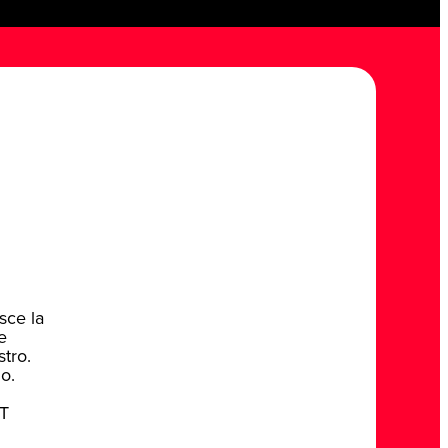
sce la
e
stro.
o.
TT