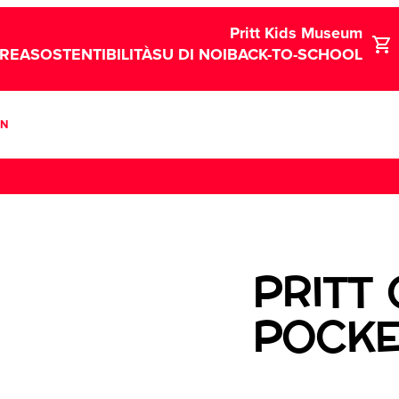
Pritt Kids Museum
CREA
SOSTENTIBILITÀ
SU DI NOI
BACK-TO-SCHOOL
EN
PRITT
POCKE