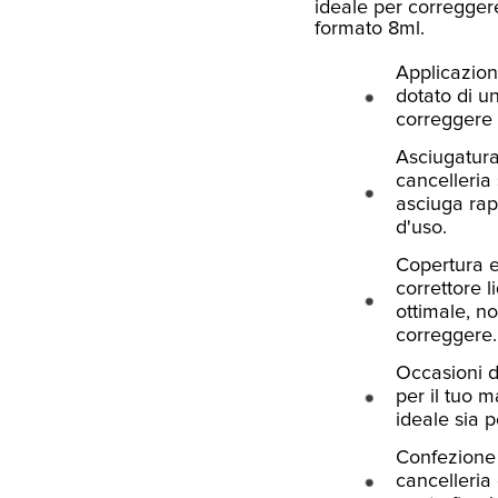
ideale per corregger
formato 8ml.
Applicazion
dotato di u
correggere 
Asciugatura
cancelleria 
asciuga rap
d'uso.
Copertura e
correttore 
ottimale, n
correggere.
Occasioni d
per il tuo ma
ideale sia p
Confezione 
cancelleria 