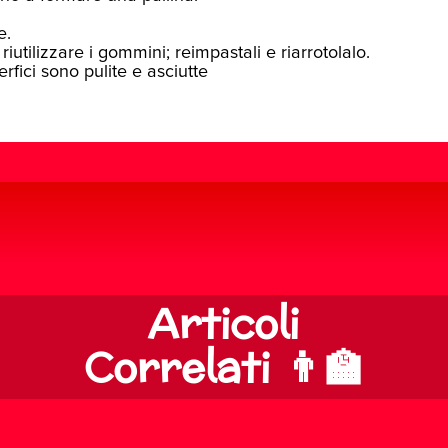
e.
iutilizzare i gommini; reimpastali e riarrotolalo.
fici sono pulite e asciutte
Articoli
Correlati 👨‍🏫