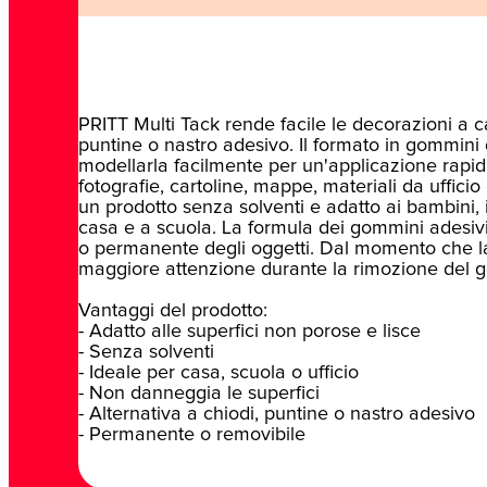
PRITT Multi Tack rende facile le decorazioni a ca
puntine o nastro adesivo. Il formato in gommini 
modellarla facilmente per un'applicazione rapida
fotografie, cartoline, mappe, materiali da uffic
un prodotto senza solventi e adatto ai bambini, i
casa e a scuola. La formula dei gommini adesiv
o permanente degli oggetti. Dal momento che la
maggiore attenzione durante la rimozione del
Vantaggi del prodotto:
- Adatto alle superfici non porose e lisce
- Senza solventi
- Ideale per casa, scuola o ufficio
- Non danneggia le superfici
- Alternativa a chiodi, puntine o nastro adesivo
- Permanente o removibile