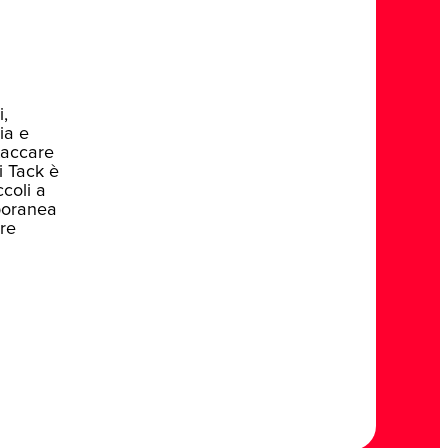
i,
ia e
taccare
i Tack è
ccoli a
poranea
re