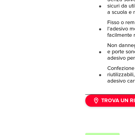
sicuri da u
a scuola e n
Fisso o remo
l'adesivo mo
facilmente r
Non danneggi
e porte sono
adesivo per
Confezione 
riutilizzabil
adesivo cart
TROVA UN R