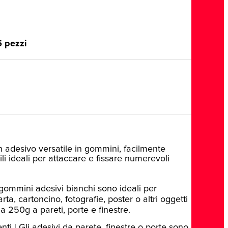
5 pezzi
n adesivo versatile in gommini, facilmente
abili ideali per attaccare e fissare numerevoli
I gommini adesivi bianchi sono ideali per
rta, cartoncino, fotografie, poster o altri oggetti
 a 250g a pareti, porte e finestre.
ti | Gli adesivi da parete, finestre o porte sono