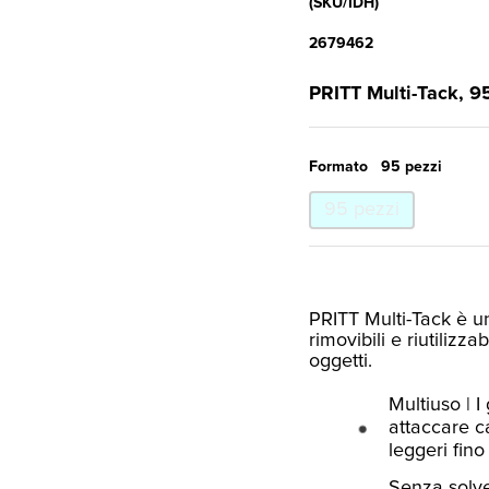
(SKU/IDH)
2679462
PRITT Multi-Tack, 9
Formato
95 pezzi
95 pezzi
PRITT Multi-Tack è u
rimovibili e riutilizz
oggetti.
Multiuso | 
attaccare ca
leggeri fino
Senza solven