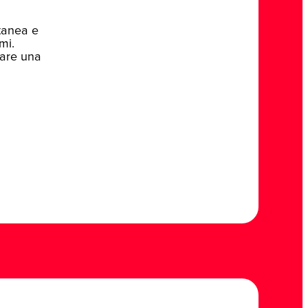
ntanea e
mi.
lare una