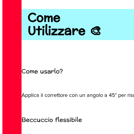
Come
Utilizzare 🎨
Come usarlo?
Applica il correttore con un angolo a 45° per risul
Beccuccio flessibile