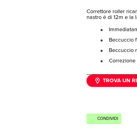
Correttore roller ric
nastro è di 12m e la
Immediatame
Beccuccio f
Beccuccio r
Correzione 
TROVA UN R
CONDIVIDI