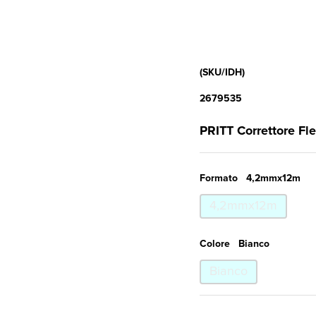
(SKU/IDH)
2679535
PRITT Correttore Fl
Formato
4,2mmx12m
4,2mmx12m
Colore
Bianco
Bianco