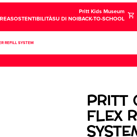
Pritt Kids Museum
CREA
SOSTENTIBILITÀ
SU DI NOI
BACK-TO-SCHOOL
ER REFILL SYSTEM
PRITT
FLEX 
SYSTE